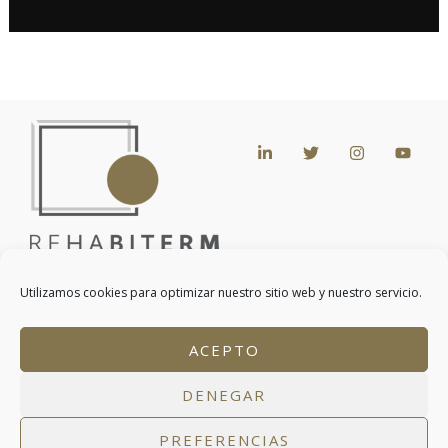
Utilizamos cookies para optimizar nuestro sitio web y nuestro servicio.
Contacto
ACEPTO
Conde de Peñalver, 45, 2ª Planta, 28006, Madrid
T. +34 911 118 115
DENEGAR
info@rehabiterm.com
Contacta por Whatsapp
PREFERENCIAS