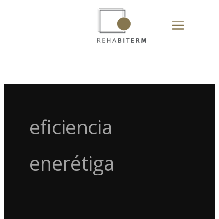
Ir
al
contenido
eficiencia
enerétiga