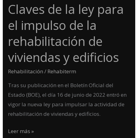
Claves de la ley para
Claves
de
el impulso de la
la
ley
rehabilitación de
para
viviendas y edificios
el
impulso
Rehabilitación
/
Rehabiterm
de
la
Tras su publicación en el Boletín Oficial del
rehabilitación
Estado (BOE), el día 16 de junio de 2022 entró en
de
vigor la nueva ley para impulsar la actividad de
viviendas
rehabilitación de viviendas y edificios.
y
edificios
Leer más »